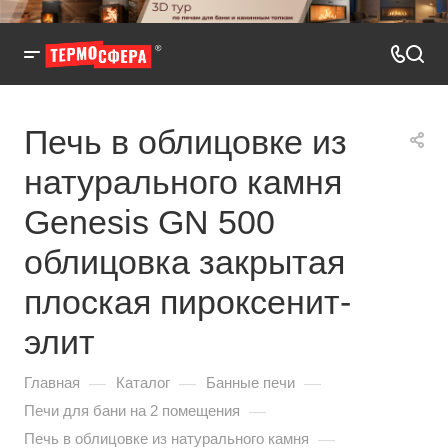
Печь в облицовке из
натурального камня
Genesis GN 500
облицовка закрытая
плоская пироксенит-
элит
—
—
—
Главная
Каталог
Банные печи
—
Печи для бани на 2 помещения
—
Печь в облицовке из натурального камня