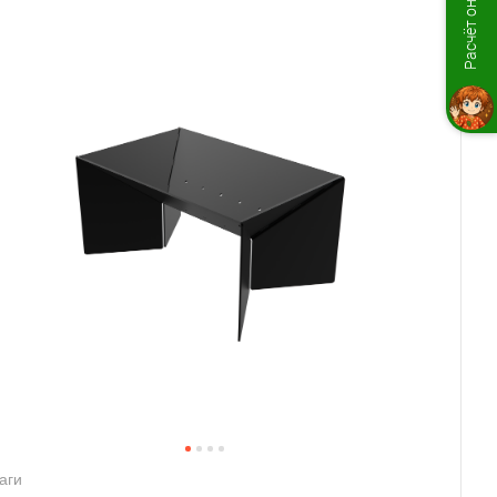
Расчёт онлайн
аги