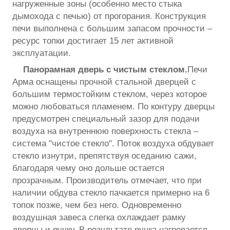
нагруженные зоны (особенно место стыка
дымохода с печью) от прогорания. Конструкция
печи выполнена с большим запасом прочности –
ресурс топки достигает 15 лет активной
эксплуатации.
Панорамная дверь с чистым стеклом.
Печи
Арма оснащены прочной стальной дверцей с
большим термостойким стеклом, через которое
можно любоваться пламенем. По контуру дверцы
предусмотрен специальный зазор для подачи
воздуха на внутреннюю поверхность стекла –
система "чистое стекло". Поток воздуха обдувает
стекло изнутри, препятствуя оседанию сажи,
благодаря чему оно дольше остается
прозрачным. Производитель отмечает, что при
наличии обдува стекло пачкается примерно на 6
топок позже, чем без него. Одновременно
воздушная завеса слегка охлаждает рамку
дверцы и ручку. В результате ручка нагревается