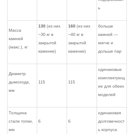
ь
130
(из них
160
(из них
больше
Масса
~30 кг в
~40 кг в
камней —
камней
закрытой
закрытой
мягче и
(макс.), кг
каменке)
каменке)
дольше пар
одинаковые
Диаметр
комплектующ
дымохода,
115
115
ие для обеих
мм
моделей
Толщина
одинаковая
стали топки,
6
6
долговечност
мм
ь корпуса