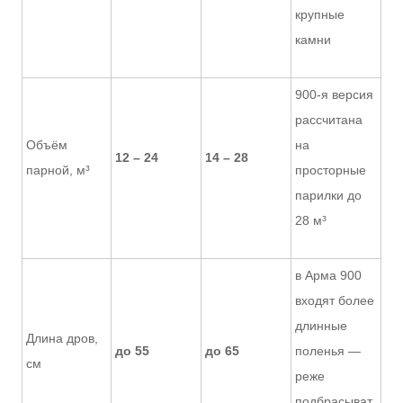
крупные
камни
900-я версия
рассчитана
Объём
на
12 – 24
14 – 28
парной, м³
просторные
парилки до
28 м³
в Арма 900
входят более
длинные
Длина дров,
до 55
до 65
поленья —
см
реже
подбрасыват