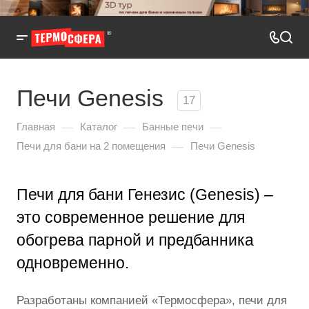
Печи Genesis
17
—
—
—
Главная
Каталог
Банные печи
—
Печи для бани на 2 помещения
Печи Genesis
Печи для бани Генезис (Genesis) –
это современное решение для
обогрева парной и предбанника
одновременно.
Разработаны компанией «Термосфера», печи для