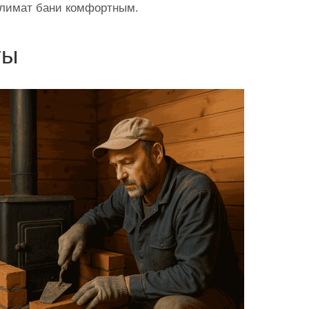
 климат бани комфортным.
ты