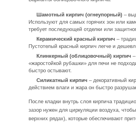
Шамотный кирпич (огнеупорный)
– выд
Используют для самых горячих зон или каме
требует последующей отделки или защитног
Керамический красный кирпич
– тради
Пустотелый красный кирпич легче и дешевле
Клинкерный (облицовочный) кирпич
–
«жаростойкой рубашки» для печи не подходи
быстро остывают.
Силикатный кирпич
– декоративный ки
действием влаги и жара он быстро разрушае
После кладки внутрь слоя кирпича традици
зазор нужен для циркуляции воздуха, чтобы
верхних рядах), которые обеспечивают прит