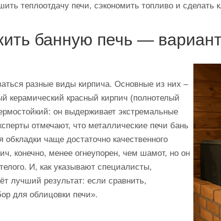
чшить теплоотдачу печи, сэкономить топливо и сделать
жить банную печь — вариан
ваться разные виды кирпича. Основные из них –
ый керамический красный кирпич (полнотелый
ермостойкий: он выдерживает экстремальные
ксперты отмечают, что металлические печи бань
ля обкладки чаще достаточно качественного
ич, конечно, менее огнеупорен, чем шамот, но он
телого. И, как указывают специалисты,
аёт лучший результат: если сравнить,
ор для облицовки печи».