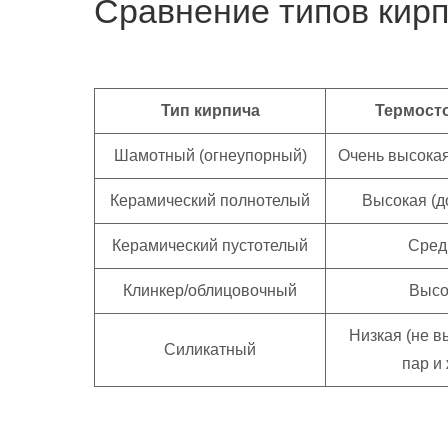
Сравнение типов кир
Тип кирпича
Термост
Шамотный (огнеупорный)
Очень высокая
Керамический полнотелый
Высокая (д
Керамический пустотелый
Сред
Клинкер/облицовочный
Высо
Низкая (не 
Силикатный
пар и