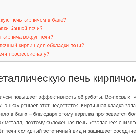
кую печь кирпичом в бане?
вки банной печи?
 кирпича вокруг печи?
вочный кирпич для обкладки печи?
печи профессионалу?
еталлическую печь кирпичо
ичом повышает эффективность её работы. Во-первых, м
убашка» решает этот недостаток. Кирпичная кладка зап
епло в баню – благодаря этому парилка прогревается бо
как металл, поэтому обложенная печь безопаснее: снизи
ёт печи солидный эстетичный вид и защищает соседние 