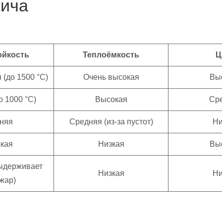
пича
ойкость
Теплоёмкость
Ц
 (до 1500 °C)
Очень высокая
Вы
о 1000 °C)
Высокая
Ср
няя
Средняя (из-за пустот)
Ни
кая
Низкая
Вы
выдерживает
Низкая
Ни
 жар)