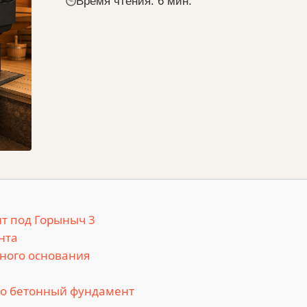
Время чтения: 6 мин.
т под Горыныч 3
нта
нного основания
но бетонный фундамент