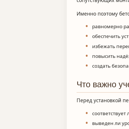
сопутствующих монт
Именно поэтому бет
равномерно ра
обеспечить ус
избежать пере
повысить надё
создать безопа
Что важно уч
Перед установкой пе
соответствует
выведен ли ур