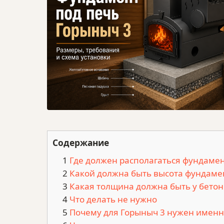
Содержание
Где должен располагаться фундамен
Какой должна быть высота фундаме
Какая толщина должна быть у бето
Что делать не нужно
Почему для Горыныч 3 нужен имен