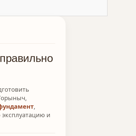
 правильно
дготовить
Горыныч,
фундамент
,
ю эксплуатацию и