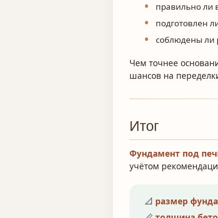
правильно ли 
подготовлен ли
соблюдены ли 
Чем точнее основани
шансов на переделк
Итог
Фундамент под печ
учётом рекомендаци
📐
размер фунд
📏
толщина бето