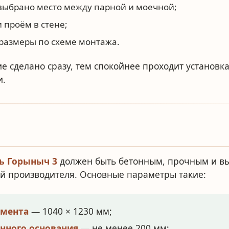
выбрано место между парной и моечной;
 проём в стене;
размеры по схеме монтажа.
е сделано сразу, тем спокойнее проходит установк
и.
ь Горыныч 3
должен быть бетонным, прочным и в
й производителя. Основные параметры такие:
амента
— 1040 × 1230 мм;
нного основания
— не менее 200 мм;