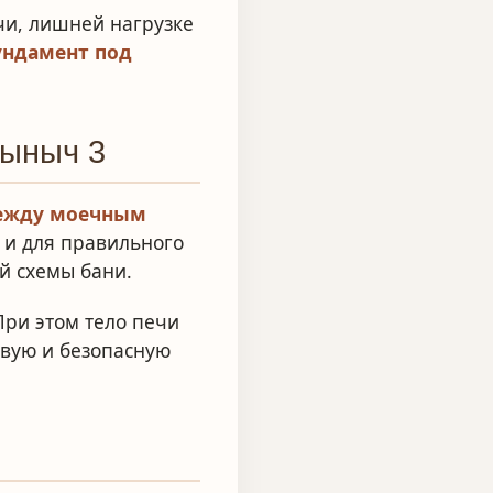
чи, лишней нагрузке
ндамент под
рыныч 3
между моечным
о и для правильного
й схемы бани.
 При этом тело печи
ивую и безопасную