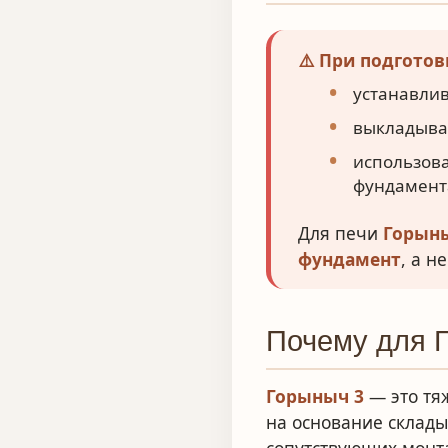
⚠️ При подгото
устанавлив
выкладыват
использова
фундамент
Для печи
Горын
фундамент
, а 
Почему для 
Горыныч 3
— это тя
на основание склады