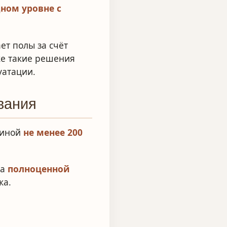
дном уровне с
ет полы за счёт
ке такие решения
уатации.
вания
щиной
не менее 200
 а
полноценной
жа.