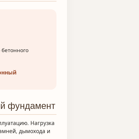
 бетонного
онный
ый фундамент
плуатацию. Нагрузка
камней, дымохода и