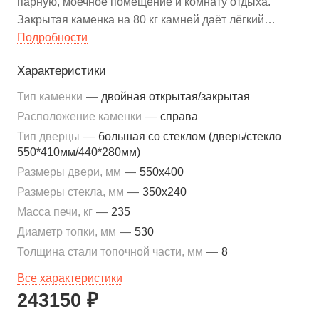
парную, моечное помещение и комнату отдыха.
Закрытая каменка на 80 кг камней даёт лёгкий
мелкодисперсный пар, а бак 80–120 л обеспечивает
Подробности
семью и гостей запасом горячей воды без лишних
Характеристики
подогревателей. Печь рассчитана на парные
объёмом 8–18 м³ и создаёт стабильное тепло даже в
Тип каменки
—
двойная открытая/закрытая
«холодных» банях с кирпичными или бревенчатыми
Расположение каменки
—
справа
стенами.
Тип дверцы
—
большая со стеклом (дверь/стекло
550*410мм/440*280мм)
Размеры двери, мм
—
550x400
Размеры стекла, мм
—
350x240
Масса печи, кг
—
235
Диаметр топки, мм
—
530
Толщина стали топочной части, мм
—
8
Все характеристики
243150 ₽