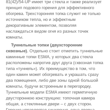
81(42)/54-UP имеет три стекла и также реализует
принцип подового горения для эффективного
обогрева. Трехсторонняя топка служит не только
источником тепла, но и эффектным
декоративным элементом, позволяя
наслаждаться видом огня из разных точек
комнаты.
Туннельные топки (двухсторонние
сквозные).
Отдельно стоит отметить туннельные
каминные топки ESMA, у которых два стекла
расположены напротив друг друга (сквозная топка
типа «туннель»). Их преимущество в том, что
один камин может обогревать и украшать сразу
два помещения, либо две зоны одной большой
комнаты, будучи встроенным в перегородку.
Туннельные модели ESMA имеют герметичную
двустороннюю конструкцию: топочная камера
общая, а стеклянные двери – с двух сторон.
Горение управляется синхронно, одна дверца