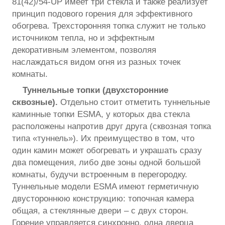
81(42)/54-UP имеет три стекла и также реализует
принцип подового горения для эффективного
обогрева. Трехсторонняя топка служит не только
источником тепла, но и эффектным
декоративным элементом, позволяя
наслаждаться видом огня из разных точек
комнаты.
Туннельные топки (двухсторонние
сквозные).
Отдельно стоит отметить туннельные
каминные топки ESMA, у которых два стекла
расположены напротив друг друга (сквозная топка
типа «туннель»). Их преимущество в том, что
один камин может обогревать и украшать сразу
два помещения, либо две зоны одной большой
комнаты, будучи встроенным в перегородку.
Туннельные модели ESMA имеют герметичную
двустороннюю конструкцию: топочная камера
общая, а стеклянные двери – с двух сторон.
Горение управляется синхронно, одна дверца