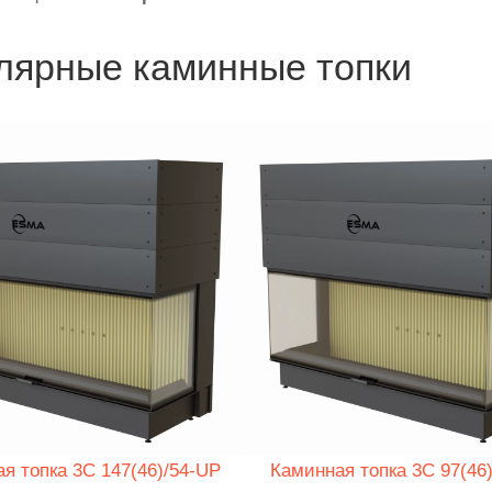
лярные каминные топки
я топка 3C 147(46)/54-UP
Каминная топка 3C 97(46