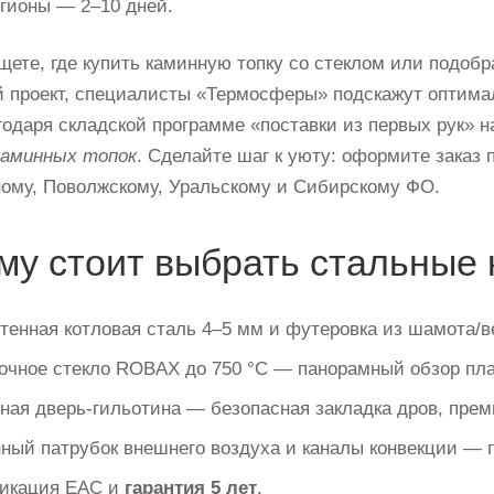
егионы — 2–10 дней.
щете, где купить каминную топку со стеклом или подоб
й проект, специалисты «Термосферы» подскажут оптим
годаря складской программе «поставки из первых рук» 
аминных топок
. Сделайте шаг к уюту: оформите заказ 
ому, Поволжскому, Уральскому и Сибирскому ФО.
му стоит выбрать стальные 
тенная котловая сталь 4–5 мм и футеровка из шамота
чное стекло ROBAX до 750 °C — панорамный обзор пла
ая дверь-гильотина — безопасная закладка дров, пре
ный патрубок внешнего воздуха и каналы конвекции — 
икация ЕАС и
гарантия 5 лет
.