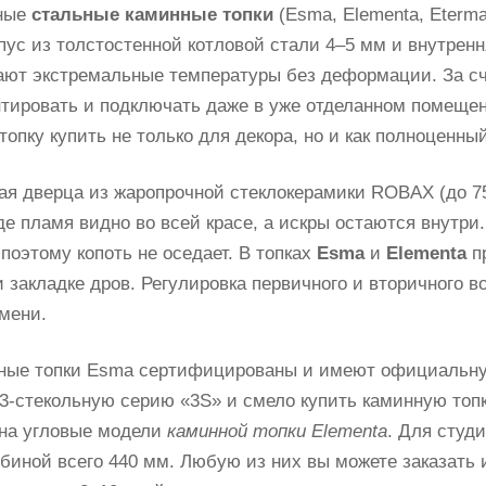
ные
стальные каминные топки
(Esma, Elementa, Eterm
рпус из толстостенной котловой стали 4–5 мм и внутре
ют экстремальные температуры без деформации. За с
тировать и подключать даже в уже отделанном помеще
опку купить не только для декора, но и как полноценны
ая дверца из жаропрочной стеклокерамики ROBAX (до 7
где пламя видно во всей красе, а искры остаются внутри
поэтому копоть не оседает. В топках
Esma
и
Elementa
пр
и закладке дров. Регулировка первичного и вторичного 
амени.
ные топки Esma сертифицированы и имеют официальную
3-стекольную серию «3S» и смело купить
каминную топк
на угловые модели
каминной топки Elementa
. Для студ
биной всего 440 мм. Любую из них вы можете заказать 