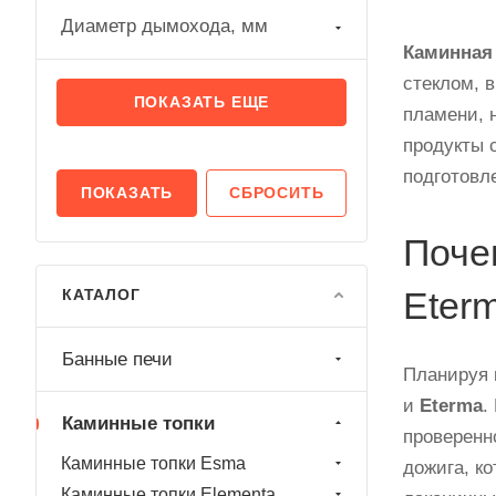
510(810)*540
Диаметр дымохода, мм
Каминная
520*710
стеклом, 
570(430)-540
ПОКАЗАТЬ ЕЩЕ
пламени, 
570(440)*540
продукты с
подготовл
620*870
СБРОСИТЬ
670(440)*540
Поче
670(460)*540
Eter
КАТАЛОГ
700*600
770(440)*540
Банные печи
Планируя 
770*480
и
Eterma
.
Каминные топки
770*540
проверенн
Каминные топки Esma
дожига, к
770*600
Каминные топки Elementa