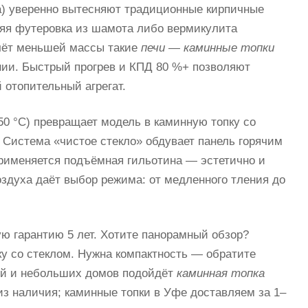
a) уверенно вытесняют традиционные кирпичные
нняя футеровка из шамота либо вермикулита
чёт меньшей массы такие
печи — каминные топки
нии. Быстрый прогрев и КПД 80 %+ позволяют
й отопительный агрегат.
50 °C) превращает модель в
каминную топку со
. Система «чистое стекло» обдувает панель горячим
именяется подъёмная гильотина — эстетично и
воздуха даёт выбор режима: от медленного тления до
 гарантию 5 лет. Хотите панорамный обзор?
у со стеклом. Нужна компактность — обратите
ий и небольших домов подойдёт
каминная топка
из наличия; каминные топки в Уфе доставляем за 1–