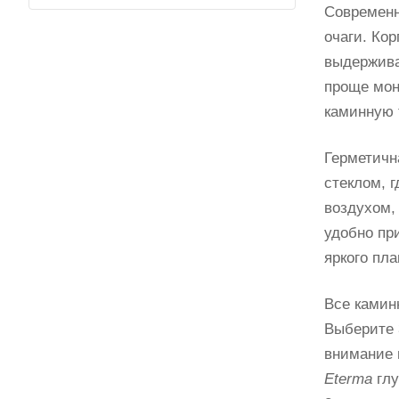
Современ
очаги. Ко
выдержива
проще мон
каминную т
Герметичн
стеклом, 
воздухом, 
удобно пр
яркого пл
Все камин
Выберите 
внимание 
Eterma
глу