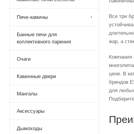
лаконичны
810(425)*540
Все три б
810(430)*540
Печи-камины
устойчива
870*710
длительно
Банные печи для
970(430)*540
жар, а ст
коллективного парения
970(465)*540
Компания
Очаги
970*540
многолетн
970*770
цене. В к
Каминные двери
брендов E
для любых
Мангалы
Подберите
Аксессуары
Преи
Дымоходы