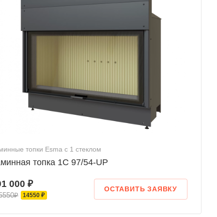
минные топки Esma с 1 стеклом
минная топка 1C 97/54-UP
91 000 ₽
ОСТАВИТЬ ЗАЯВКУ
5550₽
14550 ₽