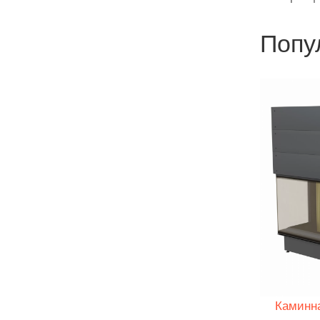
Попу
Каминна