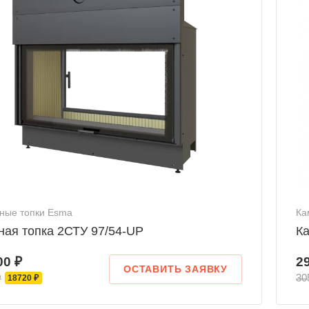
ные топки Esma
Ка
ная топка 2СТУ 97/54-UP
Ка
00 ₽
2
ОСТАВИТЬ ЗАЯВКУ
₽
30
18720 ₽