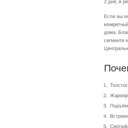
2 дня, в р
Если вы и
конкретны
дома. Бла
сегменте
к
Центральн
Поче
Толстос
Жаропро
Подъёмн
Встроен
Сертиф