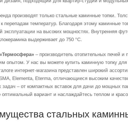
й дизайн, подходящий для квартир-студий и модульных
ренда производят только стальные каминные топки. Толс
 к перепадам температур. Благодаря этому каминные топ
й эксплуатации на высоких мощностях. Внутренняя фут
еклокерамика выдерживает до 750 °C.
«Термосфера»
– производитель отопительных печей и 
им опытом. У нас вы можете купить каминную топку для
аталоге интернет-магазина представлен широкий ассорт
SMA, Elementa, Eterma, отличающиеся высоким качест
 задач – от компактных вставок для дачи до мощных па
 оптимальный вариант и наслаждайтесь теплом и красо
мущества стальных каминны