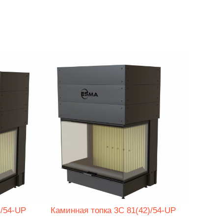
)/54-UP
Каминная топка 3C 81(42)/54-UP