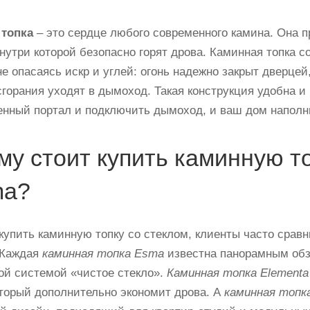
 топка
– это сердце любого современного камина. Она 
внутри которой безопасно горят дрова. Каминная топка 
не опасаясь искр и углей: огонь надежно закрыт дверце
горания уходят в дымоход. Такая конструкция удобна и 
енный портал и подключить дымоход, и ваш дом наполн
му стоит купить каминную т
ma?
купить каминную топку со стеклом, клиенты часто ср
 Каждая
каминная топка Esma
известна панорамным обз
ой системой «чистое стекло».
Каминная топка Elementa
оторый дополнительно экономит дрова. А
каминная топк