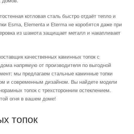
 домов.
тостенная котловая сталь быстро отдаёт тепло и
ки Esma, Elementa и Eterma не коробятся даже при
еровка из шамота защищает металл и накапливает
поставщик качественных каминных топок с
 дома напрямую от производителя по выгодной
имент: мы предлагаем стальные каминные топки
вом и современным дизайном. Вы найдете модели
норамных топок с трехсторонним остеклением.
той огня в вашем доме!
х топок