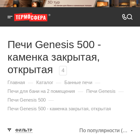
Печи Genesis 500 -
каменка закрытая,
открытая
4
—
—
—
Главная
Каталог
Банные печи
—
—
Печи для бани на 2 помещения
Печи Genesis
—
Печи Genesis 500
Печи Genesis 500 - каменка закрытая, открытая
По популярности (убывание)
ФИЛЬТР