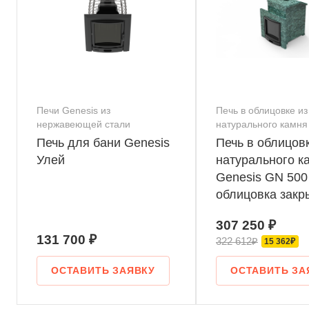
Печи Genesis из
Печь в облицовке из
нержавеющей стали
натурального камня
Печь для бани Genesis
Печь в облицовк
Улей
натурального к
Genesis GN 500
облицовка закр
скосом талькох
307 250 ₽
шлифовка
131 700 ₽
322 612₽
15 362₽
ОСТАВИТЬ ЗАЯВКУ
ОСТАВИТЬ ЗА