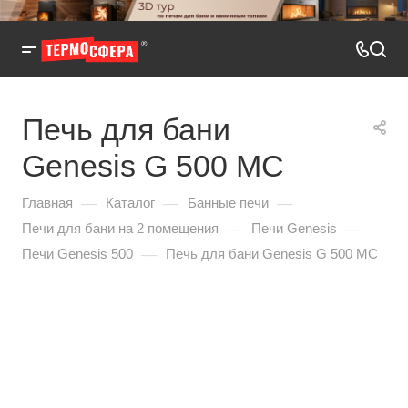
Печь для бани
Genesis G 500 МС
—
—
—
Главная
Каталог
Банные печи
—
—
Печи для бани на 2 помещения
Печи Genesis
—
Печи Genesis 500
Печь для бани Genesis G 500 МС