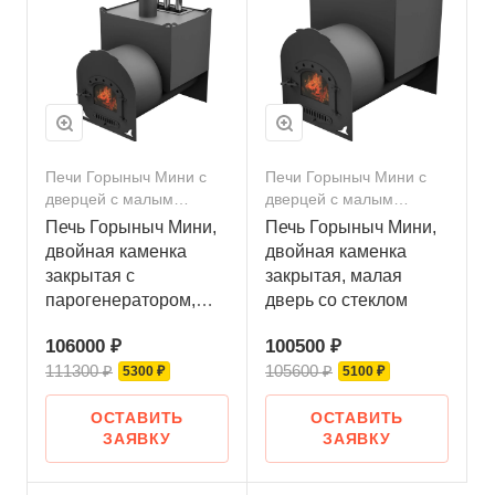
Печи Горыныч Мини с
Печи Горыныч Мини с
дверцей с малым
дверцей с малым
стеклом
стеклом
Печь Горыныч Мини,
Печь Горыныч Мини,
двойная каменка
двойная каменка
закрытая с
закрытая, малая
парогенератором,
дверь со стеклом
малая дверь со
106000 ₽
100500 ₽
стеклом
111300 ₽
105600 ₽
5300 ₽
5100 ₽
ОСТАВИТЬ
ОСТАВИТЬ
ЗАЯВКУ
ЗАЯВКУ