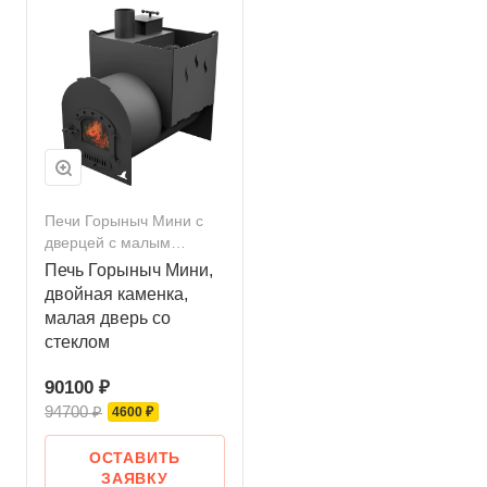
Печи Горыныч Мини с
дверцей с малым
стеклом
Печь Горыныч Мини,
двойная каменка,
малая дверь со
стеклом
90100 ₽
94700 ₽
4600 ₽
ОСТАВИТЬ
ЗАЯВКУ