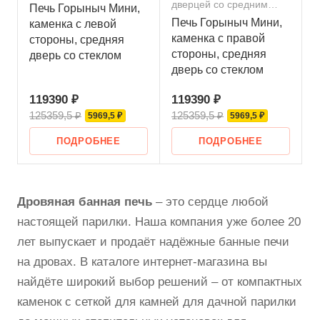
дверцей со средним
Печь Горыныч Мини,
стеклом
Печь Горыныч Мини,
каменка с левой
каменка с правой
стороны, средняя
стороны, средняя
дверь со стеклом
дверь со стеклом
119390 ₽
119390 ₽
125359,5 ₽
125359,5 ₽
5969,5 ₽
5969,5 ₽
ПОДРОБНЕЕ
ПОДРОБНЕЕ
Дровяная банная печь
– это сердце любой
настоящей парилки. Наша компания уже более 20
лет выпускает и продаёт надёжные банные печи
на дровах. В каталоге интернет-магазина вы
найдёте широкий выбор решений – от компактных
каменок с сеткой для камней для дачной парилки