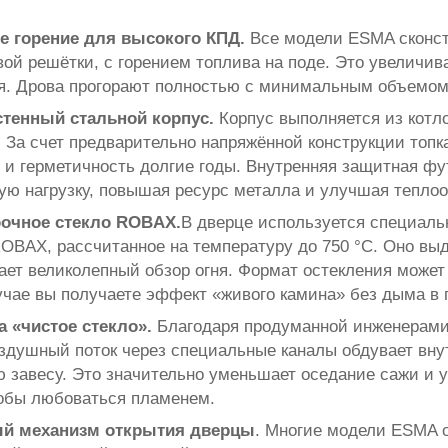
е горение для высокого КПД.
Все модели ESMA сконстр
вой решётки, с горением топлива на поде. Это увеличив
. Дрова прогорают полностью с минимальным объемом 
стенный стальной корпус.
Корпус выполняется из котл
. За счет предварительно напряжённой конструкции топк
 и герметичность долгие годы. Внутренняя защитная фу
ую нагрузку, повышая ресурс металла и улучшая теплоо
очное стекло ROBAX.
В дверце используется специаль
BAX, рассчитанное на температуру до 750 °С. Оно вы
ает великолепный обзор огня. Формат остекления может
чае вы получаете эффект «живого камина» без дымa в
 «чистое стекло».
Благодаря продуманной инженерами 
оздушный поток через специальные каналы обдувает вн
 завесу. Это значительно уменьшает оседание сажи и у
тобы любоваться пламенем.
й механизм открытия дверцы
. Многие модели ESMA 