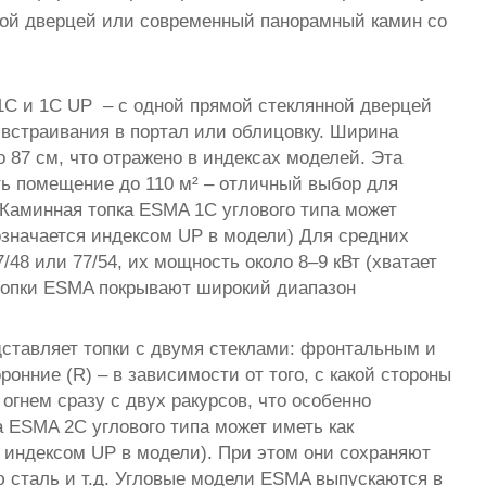
нной дверцей или современный панорамный камин со
C и 1С UP – с одной прямой стеклянной дверцей
 встраивания в портал или облицовку. Ширина
о 87 см, что отражено в индексах моделей. Эта
ть помещение до 110 м² – отличный выбор для
Каминная топка ESMA 1C углового типа может
означается индексом UP в модели) Для средних
8 или 77/54, их мощность около 8–9 кВт (хватает
топки ESMA покрывают широкий диапазон
ставляет топки с двумя стеклами: фронтальным и
онние (R) – в зависимости от того, с какой стороны
огнем сразу с двух ракурсов, что особенно
 ESMA 2C углового типа может иметь как
 индексом UP в модели). При этом они сохраняют
ю сталь и т.д. Угловые модели ESMA выпускаются в