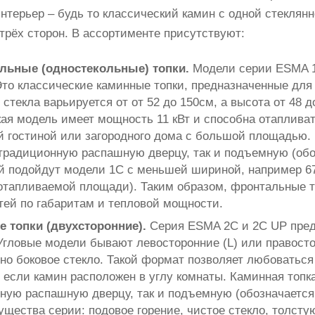
интерьер – будь то классический камин с одной стекля
 трёх сторон. В ассортименте присутствуют:
льные (одностекольные) топки.
Модели серии ESMA 1
Это классические каминные топки, предназначенные для
стекла варьируется от от 52 до 150см, а высота от 48 д
ая модель имеет мощность 11 кВт и способна отаплива
й гостиной или загородного дома с большой площадью. 
 традиционную распашную дверцу, так и подъемную (об
 подойдут модели 1C с меньшей шириной, например 67/4
 отапливаемой площади). Таким образом, фронтальные 
тей по габаритам и тепловой мощности.
е топки (двухсторонние).
Серия ESMA 2C и 2C UP пред
Угловые модели бывают левосторонние (L) или правостор
но боковое стекло. Такой формат позволяет любоваться 
 если камин расположен в углу комнаты. Каминная топка
ную распашную дверцу, так и подъемную (обозначается
ущества серии: подовое горение, чистое стекло, толсту