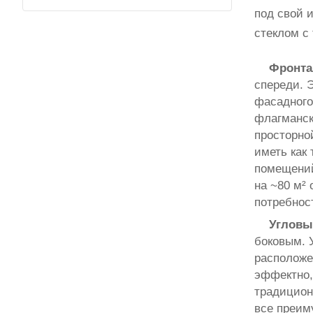
под свой 
стеклом с
Фронта
спереди. 
фасадного 
флагманск
просторно
иметь как
помещений
на ~80 м²
потребнос
Угловы
боковым. 
расположе
эффектно,
традицион
все преим