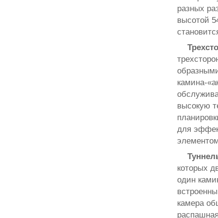
разных ра
высотой 5
становитс
Трехст
трехсторо
образными
камина-«а
обслужива
высокую т
планировк
для эффек
элементом
Туннел
которых дв
один ками
встроенны
камера об
распашная