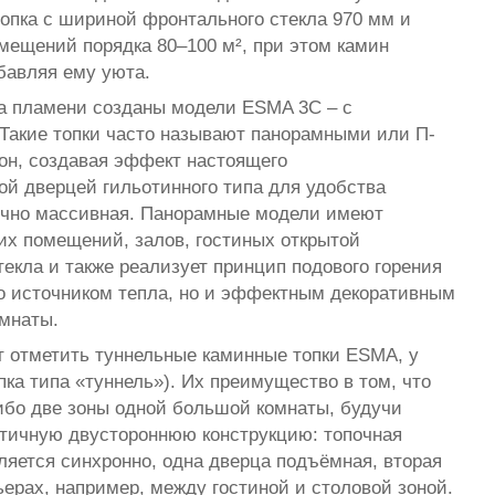
топка с шириной фронтального стекла 970 мм и
омещений порядка 80–100 м², при этом камин
бавляя ему уюта.
а пламени созданы модели ESMA 3C – с
 Такие топки часто называют панорамными или П-
рон, создавая эффект настоящего
й дверцей гильотинного типа для удобства
точно массивная. Панорамные модели имеют
их помещений, залов, гостиных открытой
екла и также реализует принцип подового горения
ко источником тепла, но и эффектным декоративным
омнаты.
 отметить туннельные каминные топки ESMA, у
пка типа «туннель»). Их преимущество в том, что
ибо две зоны одной большой комнаты, будучи
етичную двустороннюю конструкцию: топочная
вляется синхронно, одна дверца подъёмная, вторая
ерах, например, между гостиной и столовой зоной.