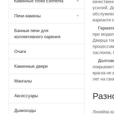
Каминные топки Elementa
качествен
усилий. Д
обслужива
Печи-камины
варианте 
Гермет
Банные печи для
при модел
коллективного парения
Дверца то
процессом
Очаги
заслонок, 
Долгове
Каминные двери
покрывают
краска не
лет на св
Мангалы
Разн
Аксессуары
Дымоходы
Линейка к