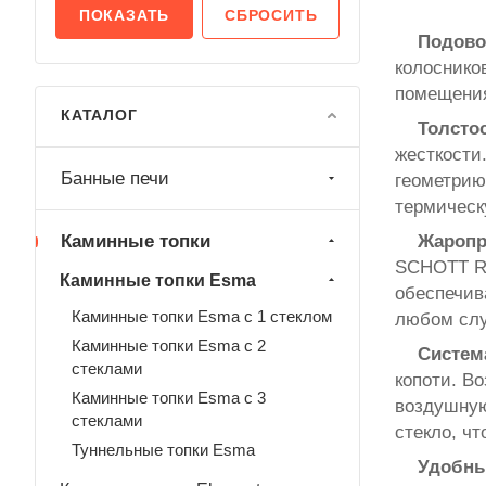
СБРОСИТЬ
Подово
колоснико
помещения
КАТАЛОГ
Толсто
жесткости
Банные печи
геометрию
термическ
Каминные топки
Жаропр
SCHOTT RO
Каминные топки Esma
обеспечив
Каминные топки Esma с 1 стеклом
любом слу
Каминные топки Esma с 2
Система
стеклами
копоти. В
Каминные топки Esma с 3
воздушную
стеклами
стекло, ч
Туннельные топки Esma
Удобны