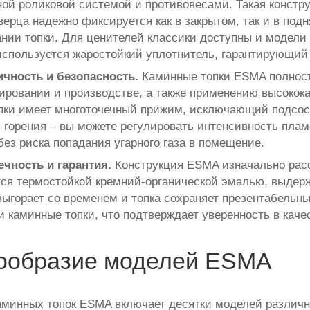
ной роликовой системой и противовесами. Такая констру
верца надежно фиксируется как в закрытом, так и в подн
нии топки. Для ценителей классики доступны и модели 
используется жаростойкий уплотнитель, гарантирующий 
ичность и безопасность.
Каминные топки ESMA полност
ировании и производстве, а также применению высокок
пки имеет многоточечный прижим, исключающий подсос 
 горения – вы можете регулировать интенсивность плам
без риска попадания угарного газа в помещение.
чность и гарантия.
Конструкция ESMA изначально расс
ся термостойкой кремний-органической эмалью, выдерж
 выгорает со временем и топка сохраняет презентабельн
ои каминные топки, что подтверждает уверенность в каче
ообразие моделей ESMA
аминных топок ESMA включает десятки моделей различно