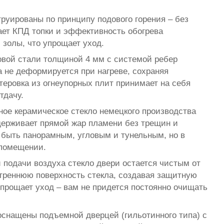
уированы по принципу подового горения – без
ает КПД топки и эффективность обогрева
золы, что упрощает уход.
овой стали толщиной 4 мм с системой ребер
а не деформируется при нагреве, сохраняя
теровка из огнеупорных плит принимает на себя
тдачу.
ное керамическое стекло немецкого производства
держивает прямой жар пламени без трещин и
 быть панорамным, угловым и тунельным, но в
 помещении.
подачи воздуха стекло двери остается чистым от
утреннюю поверхность стекла, создавая защитную
прощает уход – вам не придется постоянно очищать
оснащены подъемной дверцей (гильотинного типа) с