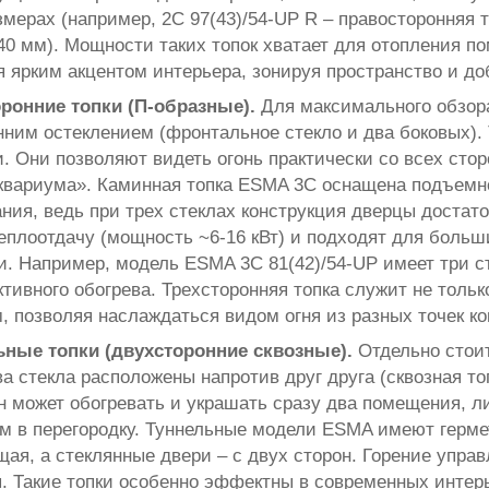
змерах (например, 2С 97(43)/54-UP R – правосторонняя 
40 мм). Мощности таких топок хватает для отопления п
я ярким акцентом интерьера, зонируя пространство и до
оронние топки (П-образные).
Для максимального обзор
нним остеклением (фронтальное стекло и два боковых).
. Они позволяют видеть огонь практически со всех сто
квариума». Каминная топка ESMA 3C оснащена подъемно
ния, ведь при трех стеклах конструкция дверцы доста
еплоотдачу (мощность ~6-16 кВт) и подходят для больш
и. Например, модель ESMA 3C 81(42)/54-UP имеет три ст
тивного обогрева. Трехсторонняя топка служит не толь
, позволяя наслаждаться видом огня из разных точек к
ьные топки (двухсторонние сквозные).
Отдельно стоит
а стекла расположены напротив друг друга (сквозная то
н может обогревать и украшать сразу два помещения, л
м в перегородку. Туннельные модели ESMA имеют герм
щая, а стеклянные двери – с двух сторон. Горение упра
. Такие топки особенно эффектны в современных интерь