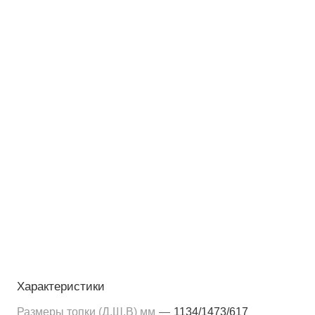
Характеристики
Размеры топки (Д,Ш,В) мм
—
1134/1473/617