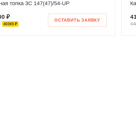
ая топка 3С 147(47)/54-UP
Ка
00 ₽
4
ОСТАВИТЬ ЗАЯВКУ
₽
44
40365 ₽