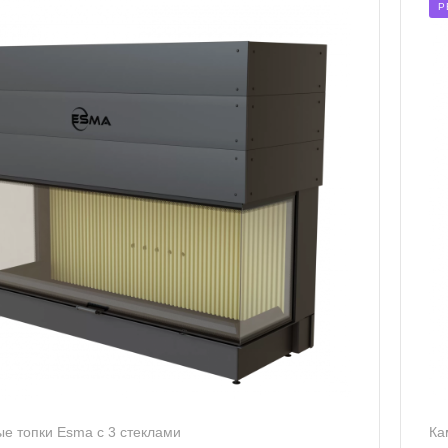
Р
е топки Esma с 3 стеклами
Ка