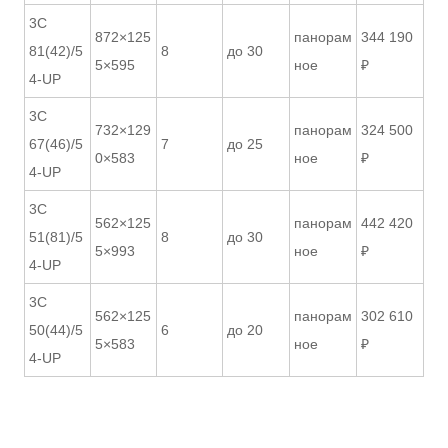
3С
872×125
панорам
344 190
81(42)/5
8
до 30
5×595
ное
₽
4-UP
3С
732×129
панорам
324 500
67(46)/5
7
до 25
0×583
ное
₽
4-UP
3С
562×125
панорам
442 420
51(81)/5
8
до 30
5×993
ное
₽
4-UP
3С
562×125
панорам
302 610
50(44)/5
6
до 20
5×583
ное
₽
4-UP