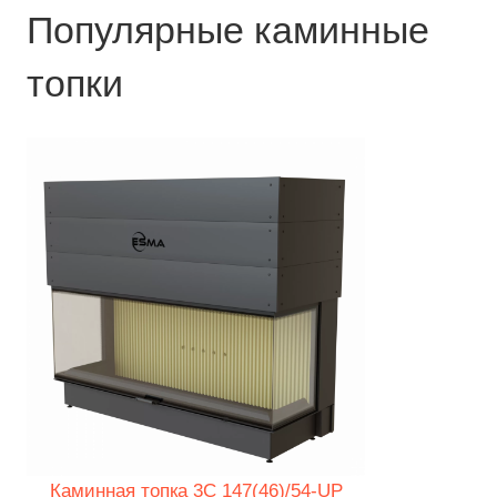
Популярные каминные
топки
Каминная топка 3C 147(46)/54-UP