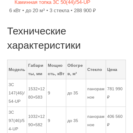
Каминная топка 3C 50(44)/54-UP
6 кВт • до 20 м³ • 3 стекла • 288 900 ₽
Технические
характеристики
Габари
Мощно
Обогре
Модель
Стекло
Цена
ты, мм
сть, кВт
в, м³
3С
1532×12
панорам
781 990
147(46)/
9
до 35
80×583
ное
₽
54-UP
3С
1032×12
панорам
406 560
97(46)/5
9
до 35
90×582
ное
₽
4-UP