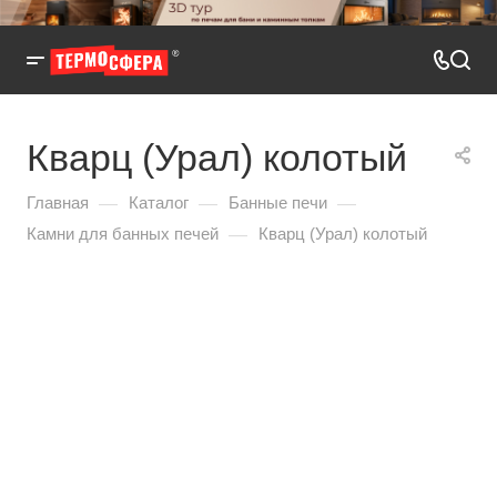
Кварц (Урал) колотый
—
—
—
Главная
Каталог
Банные печи
—
Камни для банных печей
Кварц (Урал) колотый