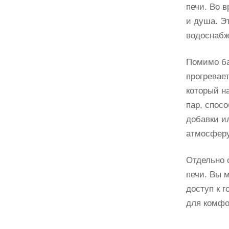
печи. Во в
и душа. Э
водоснабж
Помимо ба
прогревае
который н
пар, спос
добавки и
атмосферу
Отдельно 
печи. Вы 
доступ к 
для комфо