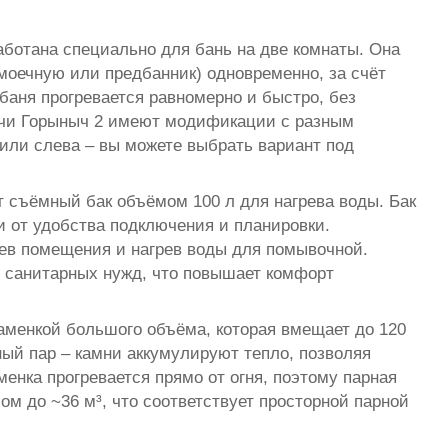
ботана специально для бань на две комнаты. Она
оечную или предбанник) одновременно, за счёт
 баня прогревается равномерно и быстро, без
печи Горыныч 2 имеют модификации с разным
или слева – вы можете выбрать вариант под
 съёмный бак объёмом 100 л для нагрева воды. Бак
и от удобства подключения и планировки.
рев помещения и нагрев воды для помывочной.
и санитарных нужд, что повышает комфорт
аменкой большого объёма, которая вмещает до 120
ный пар – камни аккумулируют тепло, позволяя
менка прогревается прямо от огня, поэтому парная
м до ~36 м³, что соответствует просторной парной