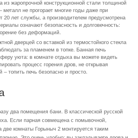
на из жаропрочной конструкционной стали толщиной
– металл не прогорает многие годы даже при
т 20 лет службы, а производителем предусмотрена
териалы означают безопасность и долговечность:
горение без деформаций.
тной дверцей со вставкой из термостойкого стекла
аблюдать за пламенем в топке. Банная печь
феру уюта: в комнате отдыха вы можете видеть
олировать процесс горения дров, не открывая
 – топить печь безопасно и просто.
а
разу два помещения бани. В классической русской
дыха. Если парная совмещена с помывочной,
на две комнаты Горыныч 2 монтируется таким
в парную. Это очень удобно: вы закладываете дрова и