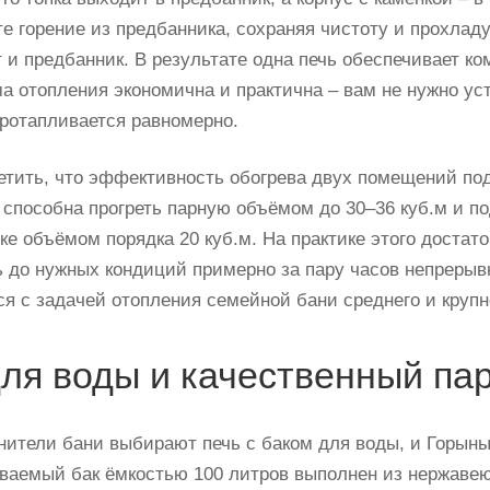
е горение из предбанника, сохраняя чистоту и прохладу
т и предбанник. В результате одна печь обеспечивает ко
ма отопления экономична и практична – вам не нужно ус
протапливается равномерно.
етить, что эффективность обогрева двух помещений под
 способна прогреть парную объёмом до 30–36 куб.м и 
ке объёмом порядка 20 куб.м. На практике этого достато
ь до нужных кондиций примерно за пару часов непрерыв
ся с задачей отопления семейной бани среднего и крупн
для воды и качественный па
нители бани выбирают печь с баком для воды, и Горыны
ваемый бак ёмкостью 100 литров выполнен из нержавею