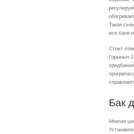
регулирует
обогревае
Такая схе
вся баня 
Стоит отм
Горыныч 2
предбанни
прогрелас
справляет
Бак 
Многие це
Устанавли