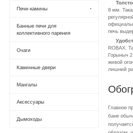
Толсто
Печи-камины
8 мм. Так
регулярно
официальн
Банные печи для
печь выде
коллективного парения
Удобст
ROBAX. Та
Очаги
Горыныч 2
живой огон
Каминные двери
лишний ра
Мангалы
Обог
Аксессуары
Главное п
бане обыч
Дымоходы
получаетс
образом, ч