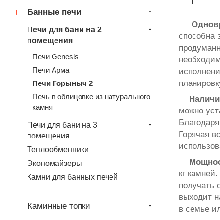
Банные печи
Одновр
Печи для бани на 2
способна 
помещения
продуманн
Печи Genesis
необходим
Печи Арма
исполнени
планировк
Печи Горыныч 2
Печь в облицовке из натурального
Наличи
камня
можно уст
Благодаря
Печи для бани на 3
Горячая в
помещения
использов
Теплообменники
Мощнос
Экономайзеры
кг камней
Камни для банных печей
получать 
выходит н
Каминные топки
в семье и