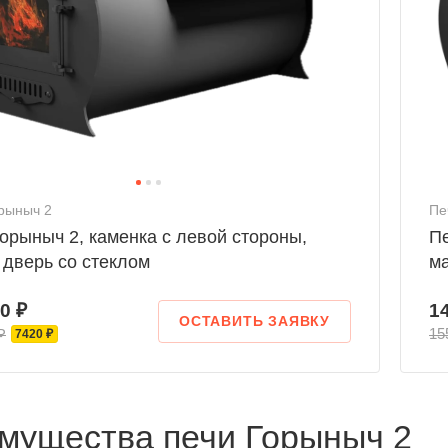
рыныч 2
Пе
орыныч 2, каменка с левой стороны,
Пе
 дверь со стеклом
ма
0 ₽
1
ОСТАВИТЬ ЗАЯВКУ
₽
15
7420 ₽
мущества печи Горыныч 2