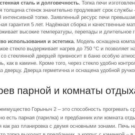
стенная сталь и долговечность.
Топка печи изготовле
ая толщина стенок значительно продлевает срок службы 
й интенсивной топке. Заявленный ресурс печи превышае
ая гарантия 5 лет. Надёжная сборка и качественные ма
рживает высокие температуры, перепады и длительное 
во использования и эстетика.
Модель оснащена компак
кое стекло выдерживает нагрев до 750 °C и позволяет н
 со стеклянной дверцей привносит в баню особую атмос
ь, как в камине. Кроме того, через стекло удобно контр
з дверцу. Дверца герметична и оснащена удобной ручкой
рев парной и комнаты отдых
реимущество Горыныч 2 – это способность прогревать с
но есть парная (парилка) и предбанник или комната от
я как раз планировка с двумя основными зонами. Печь 
то топка выходит в предбанник, а корпус с каменкой – 