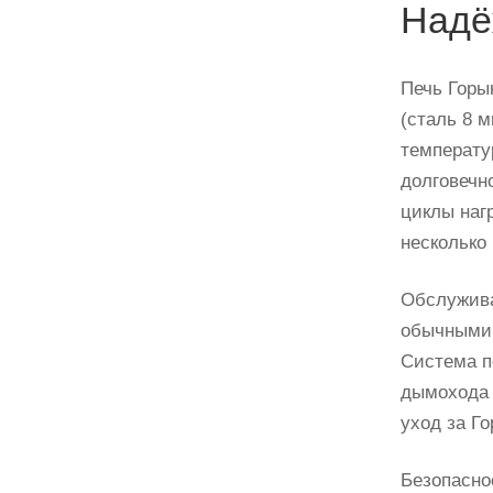
Надё
Печь Горы
(сталь 8 
температу
долговечн
циклы наг
несколько
Обслужива
обычными 
Система п
дымохода 
уход за Г
Безопасно