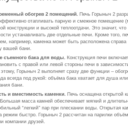
еменный обогрев 2 помещений.
Печь Горыныч 2 разра
эффективно отапливать парную и смежное помещение (м
ой конструкции и высокой теплоотдачи. Это значит, что
ости устанавливать две отдельные печи. Кроме того, 
ем, например, каменка может быть расположена справа 
у вашей бани.
е съемного бака для воды.
Конструкция печи включает
ановить с правой или левой стороны печи в зависимост
 этому, Горыныч 2 выполняет сразу две функции – обог
ода всегда под рукой: объёма бака хватает для душа ил
ания бани.
ть и вместимость каменки.
Печь оснащена открытой к
. Большая масса камней обеспечивает мягкий и длитель
обильный “легкий” пар при плескании воды. Открытая ка
а режим быстро. Горыныч 2 рассчитан на парилки объёмо
ли компании друзей.