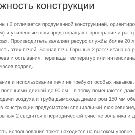
жность конструкции
ныч 2 отличается продуманной конструкцией, ориентиро
мм) и усиленные швы предотвращают прогорание и раст
рах. Производитель заявляет ресурс службы более 20 л
ость этих печей. Банная печь Горыныч 2 рассчитана на 
рева и остывания, перепады температур или интенсивная
 часов подряд.
ние и использование печи не требуют особых навыков. 
поленьями длиной до 90 см – в топку помещаются даже 
одачи воздуха и труба дымохода диаметром 150 мм обес
в конструкции предусмотрен специальный люк-ревизия
орыныч 2 сводится к периодической очистке зольника и 
сть использования также находится на высоком уровне.