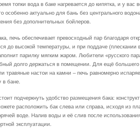
ремя топки вода в баке нагревается до кипятка, и у вас
то особенно актуально для бань без центрального водона
ения без дополнительных бойлеров.
ка, печь обеспечивает превосходный пар благодаря отк
тся до высокой температуры, и при поддаче (плескании 
аполнит парилку мягким жаром. Любители «русского пара
обный долго держаться в помещении. Для ещё большего
ли травяные настои на камни – печь равномерно испаряе
 в бане.
стоит подчеркнуть удобство размещения бака: конструк
можете расположить бак слева или справа, исходя из п
горячей воде. Налив воды и её слив после использовани
ртной эксплуатации.