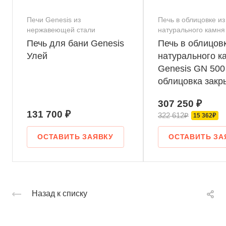
Печи Genesis из
Печь в облицовке из
нержавеющей стали
натурального камня
Печь для бани Genesis
Печь в облицовк
Улей
натурального к
Genesis GN 500
облицовка закр
скосом талькох
307 250 ₽
шлифовка
131 700 ₽
322 612₽
15 362₽
ОСТАВИТЬ ЗАЯВКУ
ОСТАВИТЬ ЗА
Назад к списку